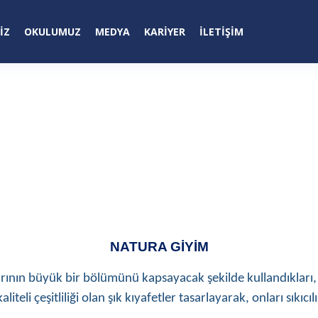
IZ
OKULUMUZ
MEDYA
KARİYER
İLETIŞIM
NATURA GİYİM
nın büyük bir bölümünü kapsayacak şekilde kullandıkları, içe
liteli çeşitliliği olan şık kıyafetler tasarlayarak, onları sıkı