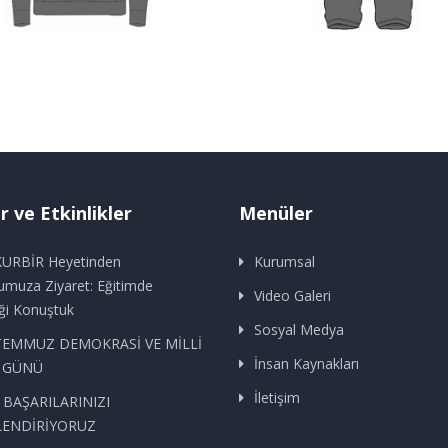
 ve Etkinlikler
Menüler
URBİR Heyetinden
Kurumsal
muza Ziyaret: Eğitimde
Video Galeri
ği Konuştuk
Sosyal Medya
TEMMUZ DEMOKRASİ VE MİLLİ
İnsan Kaynakları
K GÜNÜ
İletişim
 BAŞARILARINIZI
ENDİRİYORUZ