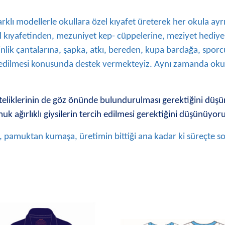
 farklı modellerle okullara özel kıyafet üreterek her okula ayr
 kıyafetinden, mezuniyet kep- cüppelerine, meziyet hediye
tkinlik çantalarına, şapka, atkı, bereden, kupa bardağa, spor
 edilmesi konusunda destek vermekteyiz. Aynı zamanda okul
iteliklerinin de göz önünde bulundurulması gerektiğini düş
k ağırlıklı giysilerin tercih edilmesi gerektiğini düşünüyor
, pamuktan kumaşa, üretimin bittiği ana kadar ki süreçte son