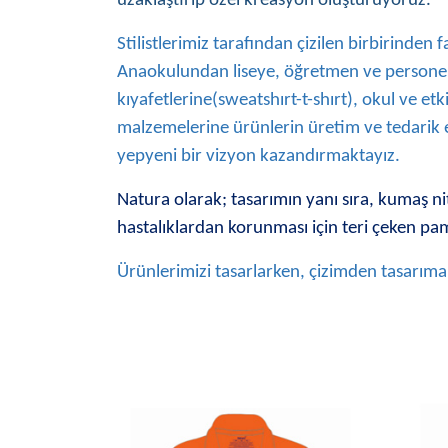
uzaklaştırıp özel kreasyon oluşturuyoruz.
Stilistlerimiz tarafından çizilen birbirinden
Anaokulundan liseye, öğretmen ve personel
kıyafetlerine(sweatshırt-t-shırt), okul ve e
malzemelerine ürünlerin üretim ve tedarik
yepyeni bir vizyon kazandırmaktayız.
Natura olarak; tasarımın yanı sıra, kumaş n
hastalıklardan korunması için teri çeken pamu
Ürünlerimizi tasarlarken, çizimden tasarıma