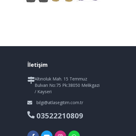
İletişim
Altınoluk Mah. 15 Temmuz
Bulvarı No:75 Pk:38050 Melikgazi
/ Kayseri
bilgi@atlasegitim.com.tr
03522210809