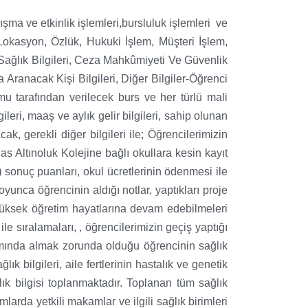
rışma ve etkinlik işlemleri,bursluluk işlemleri ve
, Lokasyon, Özlük, Hukuki İşlem, Müşteri İşlem,
,Sağlık Bilgileri, Ceza Mahkûmiyeti Ve Güvenlik
da Aranacak Kişi Bilgileri, Diğer Bilgiler-Öğrenci
umu tarafından verilecek burs ve her türlü mali
leri, maaş ve aylık gelir bilgileri, sahip olunan
ak, gerekli diğer bilgileri ile; Öğrencilerimizin
Atlas Altınoluk Kolejine bağlı okullara kesin kayıt
)
sonuç puanları, okul ücretlerinin ödenmesi ile
yunca öğrencinin aldığı notlar, yaptıkları proje
in yüksek öğretim hayatlarına devam edebilmeleri
ile sıralamaları, , öğrencilerimizin geçiş yaptığı
samında almak zorunda olduğu öğrencinin sağlık
lık bilgileri, aile fertlerinin hastalık ve genetik
ğlık bilgisi toplanmaktadır. Toplanan tüm sağlık
mlarda yetkili makamlar ve ilgili sağlık birimleri