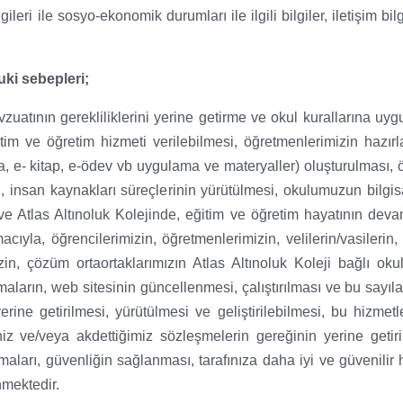
lgileri ile sosyo-ekonomik durumları ile ilgili bilgiler, iletişim bi
uki sebepleri;
zuatının gerekliliklerini yerine getirme ve okul kurallarına u
tim ve öğretim hizmeti verilebilmesi, öğretmenlerimizin hazırla
, e- kitap, e-ödev vb uygulama ve materyaller) oluşturulması, öğ
si, insan kaynakları süreçlerinin yürütülmesi, okulumuzun bilgis
ve Atlas Altınoluk Kolejinde, eğitim ve öğretim hayatının deva
macıyla, öğrencilerimizin, öğretmenlerimizin, velilerin/vasileri
zin, çözüm ortaortaklarımızın Atlas Altınoluk Koleji bağlı oku
ların, web sitesinin güncellenmesi, çalıştırılması ve bu sayıla
 yerine getirilmesi, yürütülmesi ve geliştirilebilmesi, bu hizm
iz ve/veya akdettiğimiz sözleşmelerin gereğinin yerine getirilm
maları, güvenliğin sağlanması, tarafınıza daha iyi ve güvenilir
nmektedir.