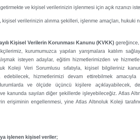
irmekte ve kişisel verilerinizin işlenmesi için açık rızanızı ist
şisel verilerinizin alınma şekilleri, işlenme amaçları, hukuki n
ayılı Kişisel Verilerin Korunması Kanunu (KVKK)
gereğince, 
darikçilerimiz, kurumumuzca yapılan yarışmalara katılım sağ
ışmak isteyen adaylar, eğitim hizmetlerimizden ve hizmetler
luk Koleji Veri Sorumlusu sıfatıyla, kişisel bilgileriniz ka
edebilecek, hizmetlerimizi devam ettirebilmek amacıyla g
urumlarda ve ölçüde üçüncü kişilere açıklayabilecek, dev
 ve kanunda sayılan diğer şekillerde işleyebileceğiz. Atlas Alt
erin erişiminin engellenmesi, yine Atlas Altınoluk Koleji tarafı
a işlenen kişisel veriler;