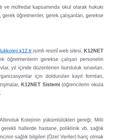
uatı ve müfredat kapsamında okul olarak hukuki
r, gerek öğretmenler, gerek çalışanları, gerekse
ukkoleji.k12.tr
isimli resmî web sitesi,
K12NET
rek öğretmenlerin gerekse çalışan personelin
vlar, yıl içinde düzenlenen bursluluk sınavları,
nizasyonlar için doldurulan kayıt formları,
azışmalar,
K12NET Sistemi
(öğrencilerin okula
.
ltınoluk Kolejinin yükümlülükleri gereği, Milli
gerekli hallerde hastane, poliklinik vb. sağlık
ncinin sağlık bilgileri (Özel Veriler) hariç olmak