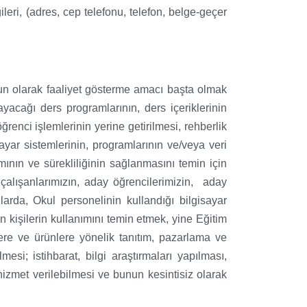
lgileri, (adres, cep telefonu, telefon, belge-geçer
ygun olarak faaliyet gösterme amacı başta olmak
yacağı ders programlarının, ders içeriklerinin
renci işlemlerinin yerine getirilmesi, rehberlik
ayar sistemlerinin, programlarının ve/veya veri
mının ve sürekliliğinin sağlanmasını temin için
n, çalışanlarımızın, aday öğrencilerimizin, aday
llarda, Okul personelinin kullandığı bilgisayar
n kişilerin kullanımını temin etmek, yine Eğitim
etlere ve ürünlere yönelik tanıtım, pazarlama ve
esi; istihbarat, bilgi araştırmaları yapılması,
 hizmet verilebilmesi ve bunun kesintisiz olarak