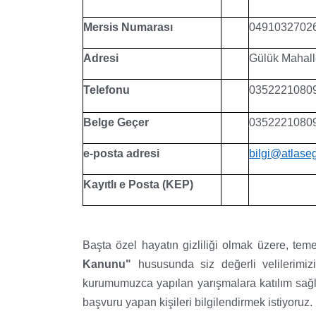
Mersis Numarası
0491032702
Adresi
Gülük Mahall
Telefonu
0352221080
Belge Geçer
0352221080
e-posta adresi
bilgi@atlaseg
Kayıtlı e Posta (KEP)
Başta özel hayatın gizliliği olmak üzere, tem
Kanunu"
hususunda siz değerli velilerimizi,
kurumumuzca yapılan yarışmalara katılım sağ
başvuru yapan kişileri bilgilendirmek istiyoruz.