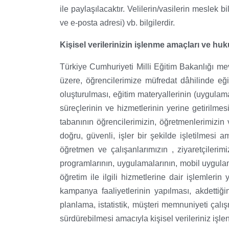
ile paylaşılacaktır. Velilerin/vasilerin meslek bi
ve e-posta adresi) vb. bilgilerdir.
Kişisel verilerinizin işlenme amaçları ve huk
Türkiye Cumhuriyeti Milli Eğitim Bakanlığı mev
üzere, öğrencilerimize müfredat dâhilinde eği
oluşturulması, eğitim materyallerinin (uygulama
süreçlerinin ve hizmetlerinin yerine getirilme
tabanının öğrencilerimizin, öğretmenlerimizin 
doğru, güvenli, işler bir şekilde işletilmesi a
öğretmen ve çalışanlarımızın , ziyaretçilerimi
programlarının, uygulamalarının, mobil uygulama
öğretim ile ilgili hizmetlerine dair işlemlerin
kampanya faaliyetlerinin yapılması, akdettiğin
planlama, istatistik, müşteri memnuniyeti çalış
sürdürebilmesi amacıyla kişisel verileriniz işle