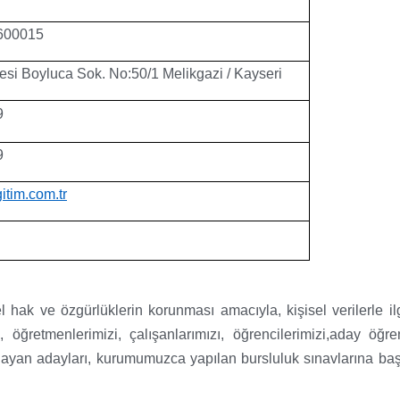
600015
esi Boyluca Sok. No:50/1 Melikgazi / Kayseri
9
9
itim.com.tr
el hak ve özgürlüklerin korunması amacıyla, kişisel verilerle i
 öğretmenlerimizi, çalışanlarımızı, öğrencilerimizi,aday öğrenci
layan adayları, kurumumuzca yapılan bursluluk sınavlarına ba