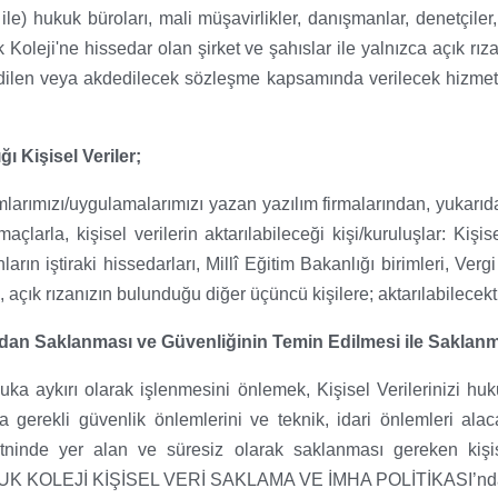
le) hukuk büroları, mali müşavirlikler, danışmanlar, denetçiler,
 Koleji'ne hissedar olan şirket ve şahıslar ile yalnızca açık rıza
edilen veya akdedilecek sözleşme kapsamında verilecek hizmetler i
ğı Kişisel Veriler;
amlarımızı/uygulamalarımızı yazan yazılım firmalarından, yukarıd
maçlarla, kişisel verilerin aktarılabileceği kişi/kuruluşlar: Kişi
unların iştiraki hissedarları, Millî Eğitim Bakanlığı birimleri, Verg
 açık rızanızın bulunduğu diğer üçüncü kişilere; aktarılabilecekti
afından Saklanması ve Güvenliğinin Temin Edilmesi ile Saklan
ukuka aykırı olarak işlenmesini önlemek, Kişisel Verilerinizi hu
 gerekli güvenlik önlemlerini ve teknik, idari önlemleri alaca
ninde yer alan ve süresiz olarak saklanması gereken kişisel
OLUK KOLEJİ KİŞİSEL VERİ SAKLAMA VE İMHA POLİTİKASI’nda b