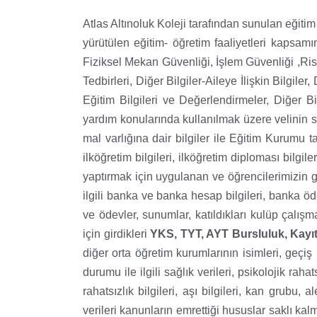
Atlas Altınoluk Koleji tarafından sunulan eğitim 
yürütülen eğitim- öğretim faaliyetleri kapsamı
Fiziksel Mekan Güvenliği, İşlem Güvenliği ,Ris
Tedbirleri, Diğer Bilgiler-Aileye İlişkin Bilgile
Eğitim Bilgileri ve Değerlendirmeler, Diğer Bi
yardım konularında kullanılmak üzere velinin sah
mal varlığına dair bilgiler ile Eğitim Kurumu ta
ilköğretim bilgileri, ilköğretim diploması bilgile
yaptırmak için uygulanan ve öğrencilerimizin gi
ilgili banka ve banka hesap bilgileri, banka öd
ve ödevler, sunumlar, katıldıkları kulüp çalışm
için girdikleri
YKS, TYT, AYT Bursluluk, Kayı
diğer orta öğretim kurumlarının isimleri, geç
durumu ile ilgili sağlık verileri, psikolojik raha
rahatsızlık bilgileri, aşı bilgileri, kan grubu
verileri kanunların emrettiği hususlar saklı kalm