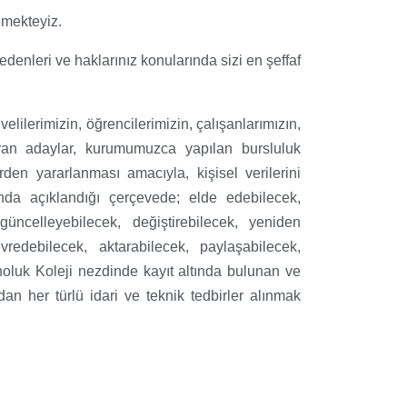
emekteyiz.
edenleri ve haklarınız konularında sizi en şeffaf
velilerimizin, öğrencilerimizin, çalışanlarımızın,
layan adaylar, kurumumuzca yapılan bursluluk
den yararlanması amacıyla, kişisel verilerini
nunda açıklandığı çerçevede; elde edebilecek,
üncelleyebilecek, değiştirebilecek, yeniden
redebilecek, aktarabilecek, paylaşabilecek,
ınoluk Koleji nezdinde kayıt altında bulunan ve
ndan her türlü idari ve teknik tedbirler alınmak