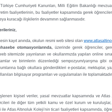
, Türkiye Cumhuriyeti Kanunları, Milli Eğitim Bakanlığı mevz
etim faaliyetlerinin, bu faaliyetler kapsamında gerek öğrencile
/veya kuracağı ilişkilerin devamının sağlanmasıdır.
rileriniz,
kesin kayıt anında, okulun resmi web sitesi olan
www.atlasaltinol
uhasebe otomasyonlarında,
üzerinde gerek öğrenciler, ge
r, web sitemizde yayınlanan ve okullarımızda yapılan online sına
lar ve birimlerin düzenlediği sempozyum/yarışma gibi orga
umlarına bağlı okullara gönderdikleri e-postalar, mektuplar, y
ullanılan bilgisayar programları ve uygulamaları ile toplamaktadır
işlenen kişisel veriler, yasal mevzuatlar kapsamında ve Atlas A
ileri ile diğer tüm yetkili kamu ve özel kurum ve kuruluşlar, 
 ile Atlas Altınoluk Koleji'nin ticari faaliyetleri kapsamında, öğre