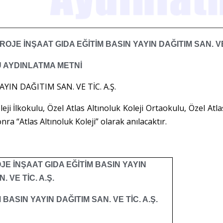
OJE İNŞAAT GIDA EĞİTİM BASIN YAYIN DAĞITIM SAN. VE 
 AYDINLATMA METNİ
YIN DAĞITIM SAN. VE TİC. A.Ş.
i İlkokulu, Özel Atlas Altınoluk Koleji Ortaokulu, Özel Atlas
ra “Atlas Altınoluk Koleji” olarak anılacaktır.
E İNŞAAT GIDA EĞİTİM BASIN YAYIN
. VE TİC. A.Ş.
 BASIN YAYIN DAĞITIM SAN. VE TİC. A.Ş.