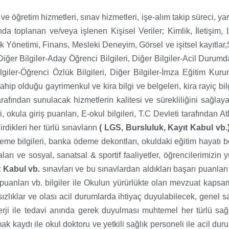
ve öğretim hizmetleri, sınav hizmetleri, işe-alım takip süreci, ya
nda toplanan ve/veya işlenen Kişisel Veriler; Kimlik, İletişim
k Yönetimi, Finans, Mesleki Deneyim, Görsel ve işitsel kayıtlar
r, Diğer Bilgiler-Aday Öğrenci Bilgileri, Diğer Bilgiler-Acil Durum
lgiler-Öğrenci Özlük Bilgileri, Diğer Bilgiler-İmza Eğitim Kur
ip olduğu gayrimenkul ve kira bilgi ve belgeleri, kira rayiç bilgi
rafından sunulacak hizmetlerin kalitesi ve sürekliliğini sağlayac
ri, okula giriş puanları, E-okul bilgileri, T.C Devleti tarafından 
rdikleri her türlü sınavların
( LGS, Bursluluk, Kayıt Kabul vb.
eme bilgileri, banka ödeme dekontları, okuldaki eğitim hayatı bo
aları ve sosyal, sanatsal & sportif faaliyetler, öğrencilerimiz
t Kabul vb.
sınavları ve bu sınavlardan aldıkları başarı puanları 
iş puanları vb. bilgiler ile Okulun yürürlükte olan mevzuat kap
tsızlıklar ve olası acil durumlarda ihtiyaç duyulabilecek, genel sağ
, alerji ile tedavi anında gerek duyulması muhtemel her türlü sa
ak kaydı ile okul doktoru ve yetkili sağlık personeli ile acil duru