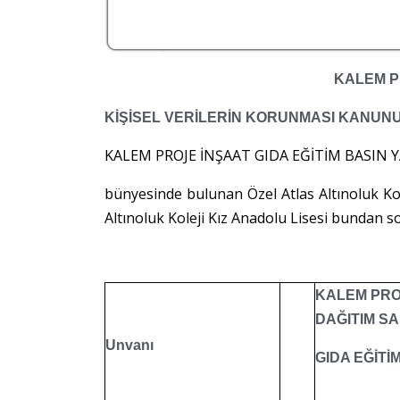
KALEM PR
KİŞİSEL VERİLERİN KORUNMASI KANUNU
KALEM PROJE İNŞAAT GIDA EĞİTİM BASIN YA
bünyesinde bulunan Özel Atlas Altınoluk Kolej
Altınoluk Koleji Kız Anadolu Lisesi bundan son
KALEM PROJ
DAĞITIM SAN
Unvanı
GIDA EĞİTİM