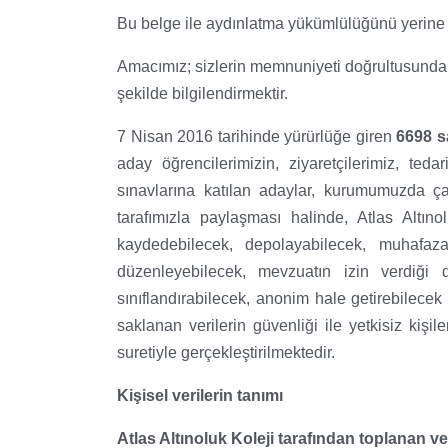
Bu belge ile aydınlatma yükümlülüğünü yerine get
Amacımız; sizlerin memnuniyeti doğrultusunda, ki
şekilde bilgilendirmektir.
7 Nisan 2016 tarihinde yürürlüğe giren
6698 s
aday öğrencilerimizin, ziyaretçilerimiz, te
sınavlarına katılan adaylar, kurumumuzda çal
tarafımızla paylaşması halinde, Atlas Altıno
kaydedebilecek, depolayabilecek, muhafaza 
düzenleyebilecek, mevzuatın izin verdiği d
sınıflandırabilecek, anonim hale getirebilecek
saklanan verilerin güvenliği ile yetkisiz kişil
suretiyle gerçekleştirilmektedir.
Kişisel verilerin tanımı
Atlas Altınoluk Koleji tarafından toplanan vey